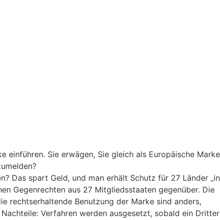
info@merxpuetz.com
+49 89 288 139 0
e einführen. Sie erwägen, Sie gleich als Europäische Marke
nzumelden?
en? Das spart Geld, und man erhält Schutz für 27 Länder „in
ichen Gegenrechten aus 27 Mitgliedsstaaten gegenüber. Die
 die rechtserhaltende Benutzung der Marke sind anders,
Nachteile: Verfahren werden ausgesetzt, sobald ein Dritter